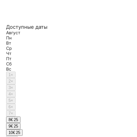
Доступные даты
Август
Пн
Вт
Ср
Чт
Пт
Сб
Вс
1
×
2
×
3
×
4
×
5
×
6
×
7
×
8
€ 25
9
€ 25
10
€ 25