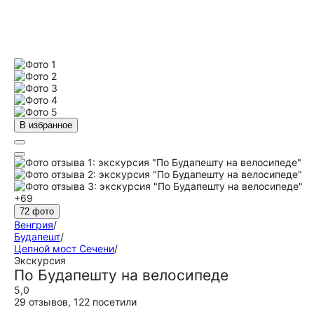
В избранное
+69
72 фото
Венгрия
/
Будапешт
/
Цепной мост Сечени
/
Экскурсия
По Будапешту на велосипеде
5,0
29 отзывов
,
122 посетили