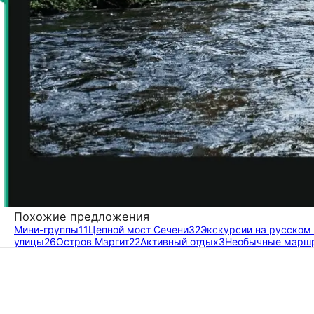
Похожие предложения
Мини-группы
11
Цепной мост Сечени
32
Экскурсии на русском
улицы
26
Остров Маргит
22
Активный отдых
3
Необычные марш