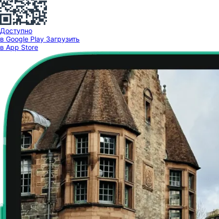
Доступно
в Google Play
Загрузить
в App Store