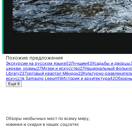
Похожие предложения
Экскурсии на русском языке
52
Лучшие
43
Усадьбы и дворцы
церкви, храмы
27
Музеи и искусство
27
Национальный фолькл
Library
23
Торговый квартал Мёндон
22
Культурно-развлекател
искусств Samsung Leeum
19
История и архитектура
42
Обзорн
Ещё 9
Обзоры необычных мест по всему миру,
новинки и скидки в наших соцсетях