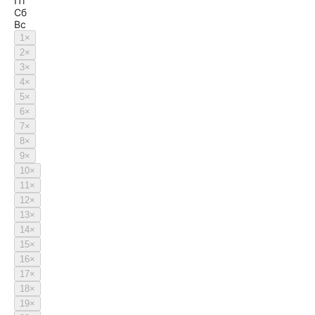
Пт
Сб
Вс
1
×
2
×
3
×
4
×
5
×
6
×
7
×
8
×
9
×
10
×
11
×
12
×
13
×
14
×
15
×
16
×
17
×
18
×
19
×