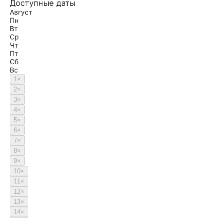
Доступные даты
Август
Пн
Вт
Ср
Чт
Пт
Сб
Вс
1
×
2
×
3
×
4
×
5
×
6
×
7
×
8
×
9
×
10
×
11
×
12
×
13
×
14
×