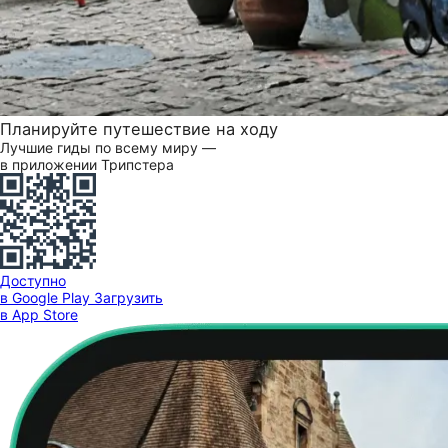
Планируйте путешествие на ходу
Лучшие гиды по всему миру —
в приложении Трипстера
Доступно
в Google Play
Загрузить
в App Store