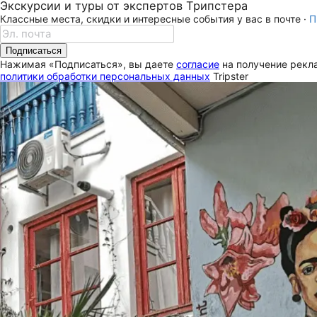
Экскурсии и туры от экспертов Трипстера
Классные места, скидки и интересные события у вас в почте ·
П
Подписаться
Нажимая «Подписаться», вы даете
согласие
на получение рекла
политики обработки персональных данных
Tripster