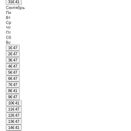
31
€ 41
Сентябрь
Пн
Вт
Ср
Чт
Пт
Сб
Вс
1
€ 47
2
€ 47
3
€ 47
4
€ 47
5
€ 47
6
€ 47
7
€ 47
8
€ 41
9
€ 47
10
€ 41
11
€ 47
12
€ 47
13
€ 47
14
€ 41