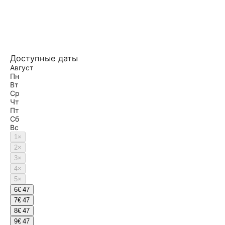
Доступные даты
Август
Пн
Вт
Ср
Чт
Пт
Сб
Вс
1
×
2
×
3
×
4
×
5
×
6
€ 47
7
€ 47
8
€ 47
9
€ 47