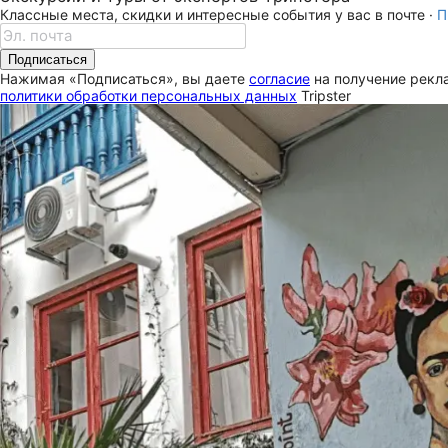
Классные места, скидки и интересные события у вас в почте ·
П
Подписаться
Нажимая «Подписаться», вы даете
согласие
на получение рекла
политики обработки персональных данных
Tripster