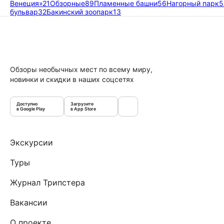
Венеция»
21
Обзорные
89
Пламенные башни
56
Нагорный парк
5
бульвар
32
Бакинский зоопарк
13
Обзоры необычных мест по всему миру,
новинки и скидки в наших соцсетях
Доступно
Загрузите
в Google Play
в App Store
Экскурсии
Туры
Журнал Трипстера
Вакансии
О проекте