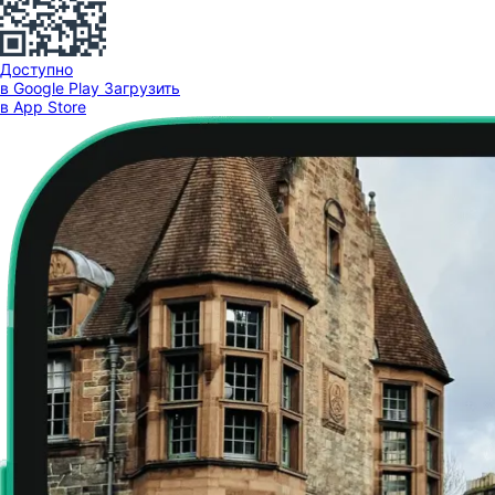
Доступно
в Google Play
Загрузить
в App Store