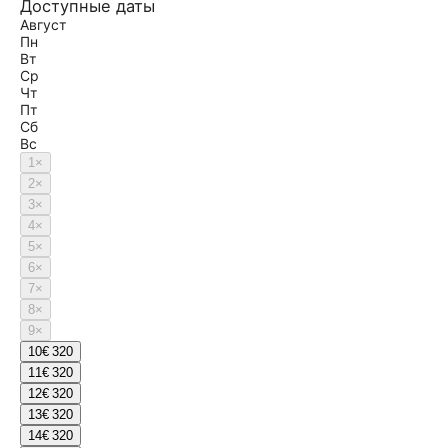
Доступные даты
Август
Пн
Вт
Ср
Чт
Пт
Сб
Вс
1
×
2
×
3
×
4
×
5
×
6
×
7
×
8
×
9
×
10
€ 320
11
€ 320
12
€ 320
13
€ 320
14
€ 320