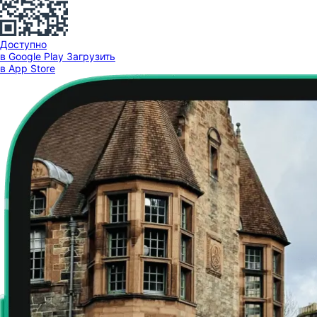
Доступно
в Google Play
Загрузить
в App Store