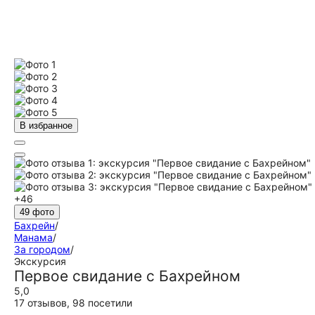
В избранное
+46
49 фото
Бахрейн
/
Манама
/
За городом
/
Экскурсия
Первое свидание с Бахрейном
5,0
17 отзывов
,
98 посетили