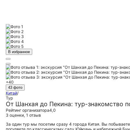
В избранное
+40
43 фото
Китай
/
Тур
От Шанхая до Пекина: тур-знакомство 
Рейтинг организатора
4,0
3 оценки
,
1 отзыв
За один тур мы посетим сразу 4 города Китая. Вы побывает
погуляете по классическому саду Юйюань и набережной Бун