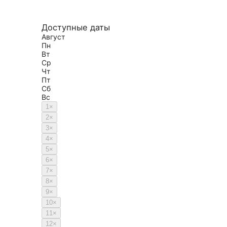
Доступные даты
Август
Пн
Вт
Ср
Чт
Пт
Сб
Вс
1
×
2
×
3
×
4
×
5
×
6
×
7
×
8
×
9
×
10
×
11
×
12
×