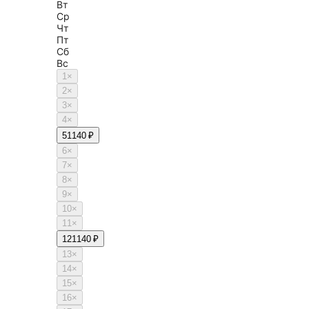
Вт
Ср
Чт
Пт
Сб
Вс
1
×
2
×
3
×
4
×
5
1140 ₽
6
×
7
×
8
×
9
×
10
×
11
×
12
1140 ₽
13
×
14
×
15
×
16
×