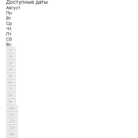
Доступные даты
Август
Пн
Вт
Ср
Чт
Пт
Сб
Вс
1
×
2
×
3
×
4
×
5
×
6
×
7
×
8
×
9
×
10
×
11
×
12
×
13
×
14
×