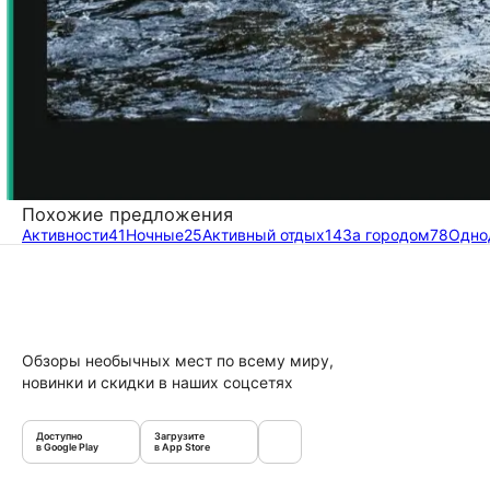
Похожие предложения
Активности
41
Ночные
25
Активный отдых
14
За городом
78
Одно
Обзоры необычных мест по всему миру,
новинки и скидки в наших соцсетях
Доступно
Загрузите
в Google Play
в App Store