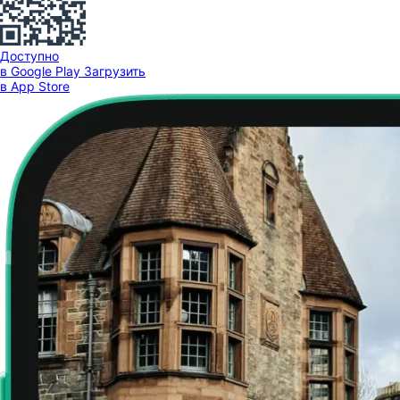
Доступно
в Google Play
Загрузить
в App Store