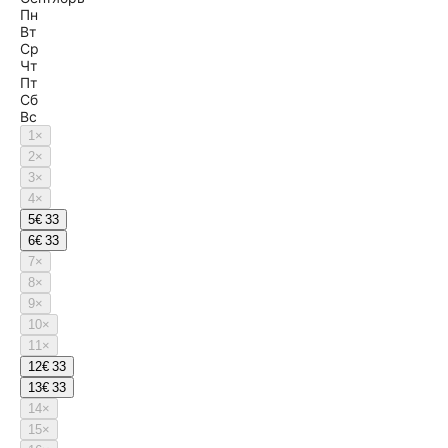
Пн
Вт
Ср
Чт
Пт
Сб
Вс
1
×
2
×
3
×
4
×
5
€ 33
6
€ 33
7
×
8
×
9
×
10
×
11
×
12
€ 33
13
€ 33
14
×
15
×