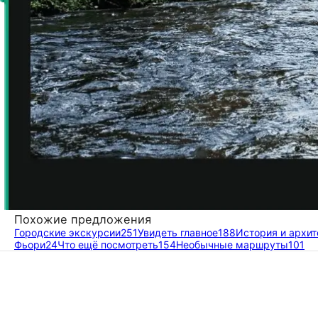
Похожие предложения
Городские экскурсии
251
Увидеть главное
188
История и архит
Фьори
24
Что ещё посмотреть
154
Необычные маршруты
101