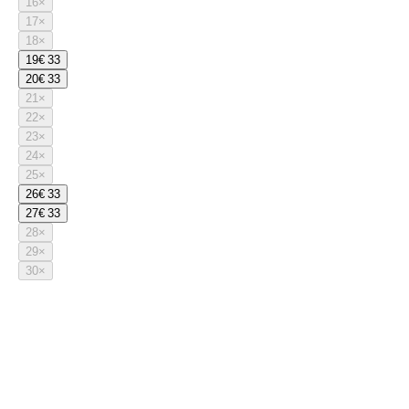
16
×
17
×
18
×
19
€ 33
20
€ 33
21
×
22
×
23
×
24
×
25
×
26
€ 33
27
€ 33
28
×
29
×
30
×