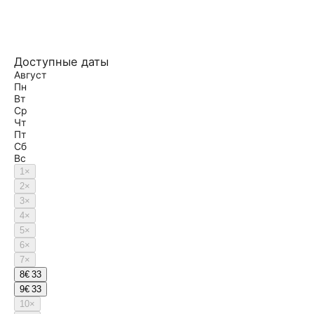
Доступные даты
Август
Пн
Вт
Ср
Чт
Пт
Сб
Вс
1
×
2
×
3
×
4
×
5
×
6
×
7
×
8
€ 33
9
€ 33
10
×