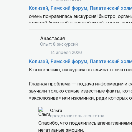
Колизей, Римский форум, Палатинский хол
очень понравилась экскурсия! быстро, орга
колизей (верхний и нижний ярус), и весь ри
Анастасия
Опыт: 8 экскурсий
14 апреля 2026
Колизей, Римский форум, Палатинский хол
К сожалению, экскурсия оставила только не
Главная проблема — подача информации и с
звучали только самые известные факты, кот
«эксклюзива» или изюминки, ради которых 
после пауз гид начинал повторять одно и то
Ольга
о чем уже говорил. Вся экскурсия, по сути,
представитель агентства
Спасибо, что поделились впечатлениями.
Кроме того, очень долго стояли в очереди, 
негативные эмоции.