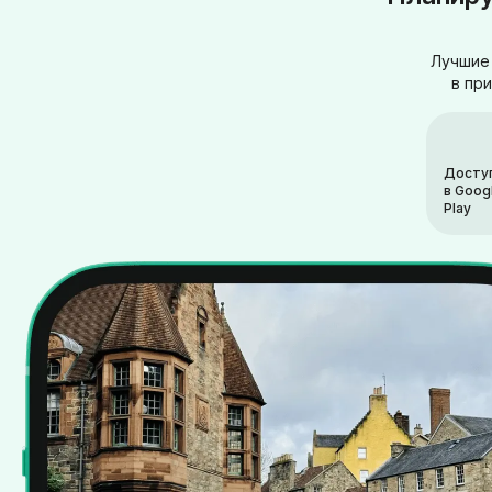
Лучшие 
в пр
Досту
в Goog
Play