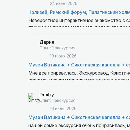
24 июня 2026
Колизей, Римский форум, Палатинский хол
Невероятное интерактивное знакомство с с
прекрасно подала материал, дополняла расс
Города! Были в малой группе, без очередей,
впечатлений!
Дария
Опыт: 1 экскурсия
19 июня 2026
Музеи Ватикана + Сикстинская капелла + с
Мне всё понравилась. Экскурсовод Кристина очень доступно и легко преподносит информацию, была
лояльна к нашим малолетним детям и даже н
архитектуры. В собор Св. Петра мы не попали
он просто закрылся ровно как мы пришли. В целом было интересно, мы слушали там, где было, что
Dmitry
рассказать и лишь смотрели там, где нужно
Опыт: 1 экскурсия
переходах от стеллажа к стеллажу
16 июня 2026
Музеи Ватикана + Сикстинская капелла + с
нашей семье экскурсия очень понравилась, 