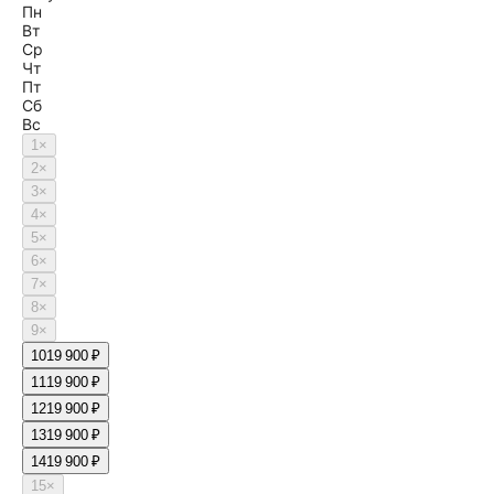
Пн
Вт
Ср
Чт
Пт
Сб
Вс
1
×
2
×
3
×
4
×
5
×
6
×
7
×
8
×
9
×
10
19 900 ₽
11
19 900 ₽
12
19 900 ₽
13
19 900 ₽
14
19 900 ₽
15
×