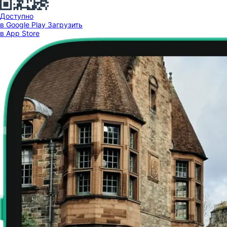
Доступно
в Google Play
Загрузить
в App Store