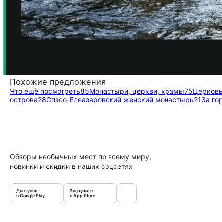
Похожие предложения
Что ещё посмотреть
85
Монастыри, церкви, храмы
75
Церковь
острова
28
Спасо-Елеазаровский женский монастырь
21
За го
Обзоры необычных мест по всему миру,
новинки и скидки в наших соцсетях
Доступно
Загрузите
в Google Play
в App Store