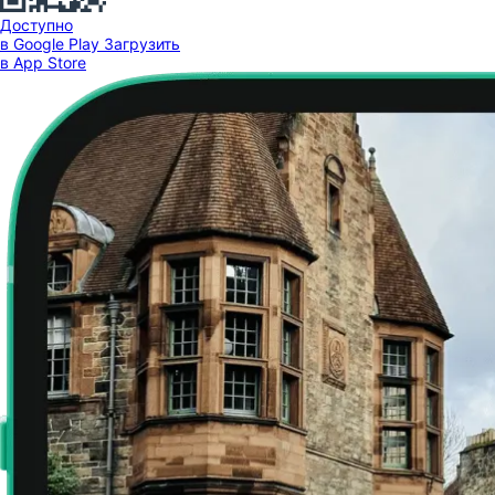
Доступно
в Google Play
Загрузить
в App Store