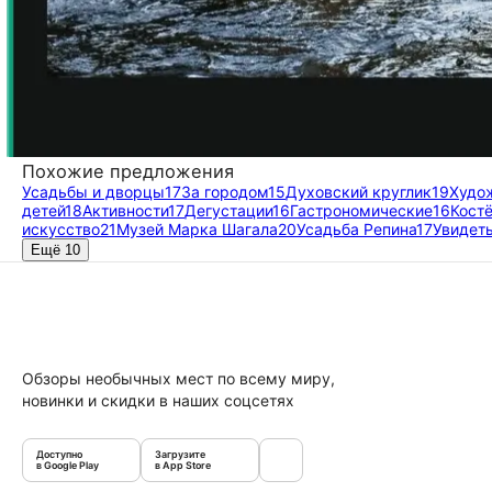
Похожие предложения
Усадьбы и дворцы
17
За городом
15
Духовский круглик
19
Худо
детей
18
Активности
17
Дегустации
16
Гастрономические
16
Кост
искусство
21
Музей Марка Шагала
20
Усадьба Репина
17
Увидеть
Ещё 10
Обзоры необычных мест по всему миру,
новинки и скидки в наших соцсетях
Доступно
Загрузите
в Google Play
в App Store