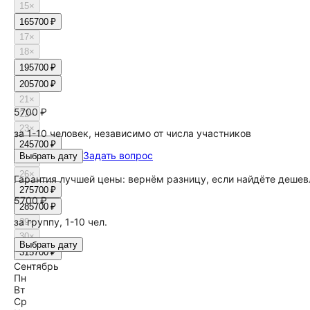
15
×
16
5700 ₽
17
×
18
×
19
5700 ₽
20
5700 ₽
21
×
5700 ₽
22
×
23
×
за 1-10 человек, независимо от числа участников
24
5700 ₽
Задать вопрос
Выбрать дату
25
×
26
×
Гарантия лучшей цены: вернём разницу, если найдёте дешев
27
5700 ₽
5700 ₽
28
5700 ₽
за группу, 1-10 чел.
29
×
30
×
Выбрать дату
31
5700 ₽
Сентябрь
Пн
Вт
Ср