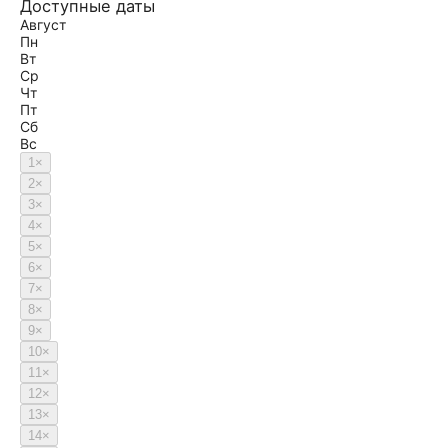
Доступные даты
Август
Пн
Вт
Ср
Чт
Пт
Сб
Вс
1
×
2
×
3
×
4
×
5
×
6
×
7
×
8
×
9
×
10
×
11
×
12
×
13
×
14
×