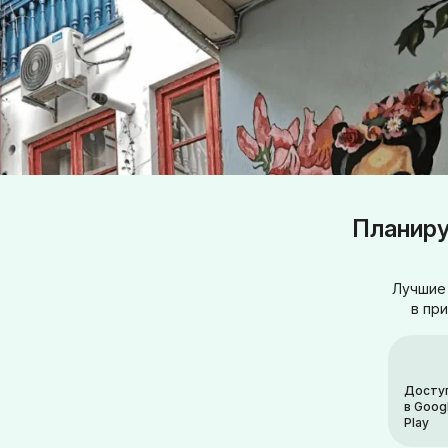
Планиру
Лучшие 
в пр
Досту
в Goog
Play