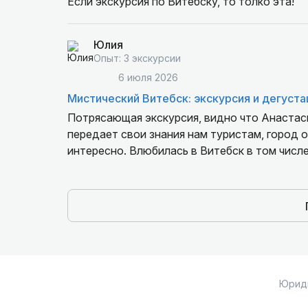
Если экскурсия по Витебску, то толко эта!
Юлия
Опыт: 3 экскурсии
6 июля 2026
Мистический Витебск: экскурсия и дегуста
Потрясающая экскурсия, видно что Анастаси
передает свои знания нам туристам, город 
интересно. Влюбилась в Витебск в том числ
Юрид