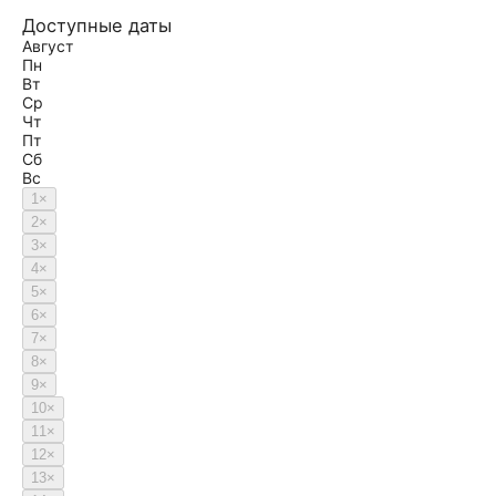
Доступные даты
Август
Пн
Вт
Ср
Чт
Пт
Сб
Вс
1
×
2
×
3
×
4
×
5
×
6
×
7
×
8
×
9
×
10
×
11
×
12
×
13
×