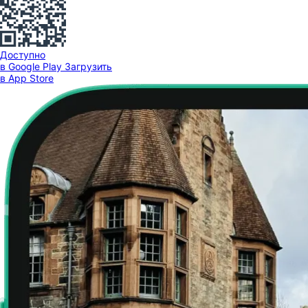
Доступно
в Google Play
Загрузить
в App Store