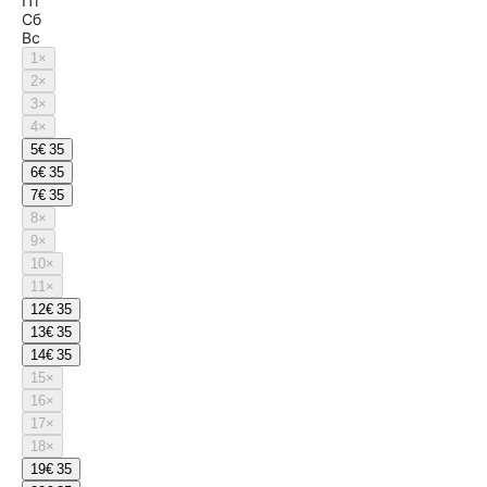
Пт
Сб
Вс
1
×
2
×
3
×
4
×
5
€ 35
6
€ 35
7
€ 35
8
×
9
×
10
×
11
×
12
€ 35
13
€ 35
14
€ 35
15
×
16
×
17
×
18
×
19
€ 35