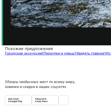
Похожие предложения
Городские экскурсии
1
Переулки и улицы
1
Увидеть главное
1
Ис
Обзоры необычных мест по всему миру,
новинки и скидки в наших соцсетях
Доступно
Загрузите
в Google Play
в App Store