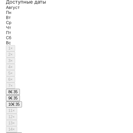
Доступные даты
Август
Пн
Вт
Ср
Чт
Пт
Сб
Вс
1
×
2
×
3
×
4
×
5
×
6
×
7
×
8
€ 35
9
€ 35
10
€ 35
11
×
12
×
13
×
14
×