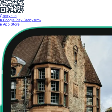
Доступно
в Google Play
Загрузить
в App Store