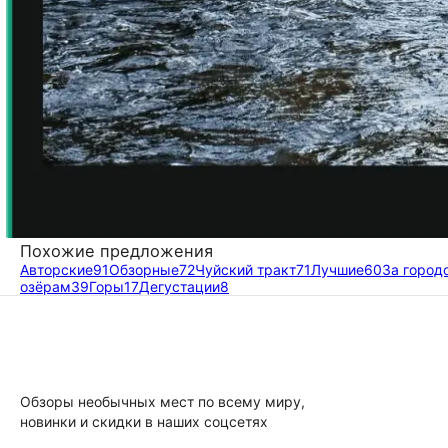
Похожие предложения
Авторские
91
Обзорные
72
Чуйский тракт
71
Лучшие
60
За город
озёрам
39
Горы
17
Дегустации
8
Обзоры необычных мест по всему миру,
новинки и скидки в наших соцсетях