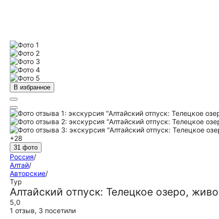
В избранное
+28
31 фото
Россия
/
Алтай
/
Авторские
/
Тур
Алтайский отпуск: Телецкое озеро, жив
5,0
1 отзыв
,
3 посетили