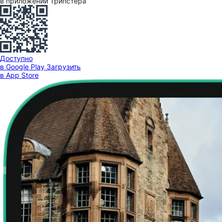
в приложении Трипстера
Доступно
в Google Play
Загрузить
в App Store