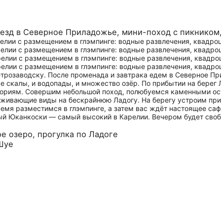
еезд в Северное Приладожье, мини-поход с пикником
етрозаводску. После променада и завтрака едем в Северное П
 скалы, и водопады, и множество озёр. По прибытии на берег 
ориям. Совершим небольшой поход, полюбуемся каменными ос
аживающие виды на бескрайнюю Ладогу. На берегу устроим прив
ремя разместимся в глэмпинге, а затем вас ждёт настоящее с
й Юканкоски — самый высокий в Карелии. Вечером будет свобо
е озеро, прогулка по Ладоге
 Шуе