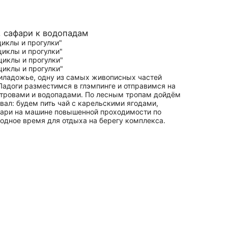
, сафари к водопадам
риладожье, одну из самых живописных частей
Ладоги разместимся в глэмпинге и отправимся на
тровами и водопадами. По лесным тропам дойдём
ал: будем пить чай с карельскими ягодами,
афари на машине повышенной проходимости по
дное время для отдыха на берегу комплекса.