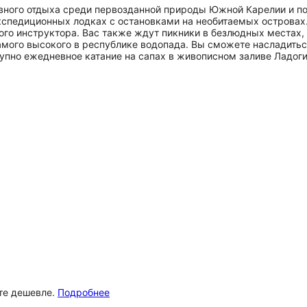
ного отдыха среди первозданной природы Южной Карелии и пож
спедиционных лодках с остановками на необитаемых островах
ного инструктора. Вас также ждут пикники в безлюдных местах
амого высокого в республике водопада. Вы сможете насладитьс
тупно ежедневное катание на сапах в живописном заливе Ладоги
ёте дешевле.
Подробнее