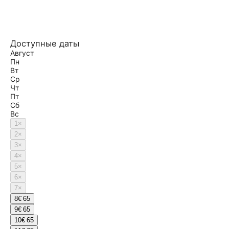
Доступные даты
Август
Пн
Вт
Ср
Чт
Пт
Сб
Вс
1
×
2
×
3
×
4
×
5
×
6
×
7
×
8
€ 65
9
€ 65
10
€ 65