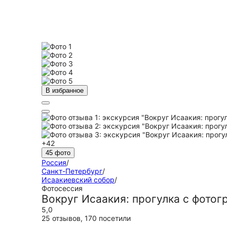
В избранное
+42
45 фото
Россия
/
Санкт-Петербург
/
Исаакиевский собор
/
Фотосессия
Вокруг Исаакия: прогулка с фото
5,0
25 отзывов
,
170 посетили