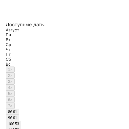
Доступные даты
Август
Пн
Вт
Ср
Чт
Пт
Сб
Вс
1
×
2
×
3
×
4
×
5
×
6
×
7
×
8
€ 61
9
€ 61
10
€ 53