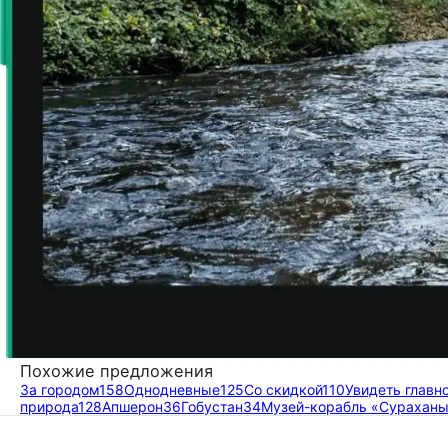
Похожие предложения
За городом
158
Однодневные
125
Со скидкой
110
Увидеть главн
природа
128
Апшерон
36
Гобустан
34
Музей-корабль «Сураханы