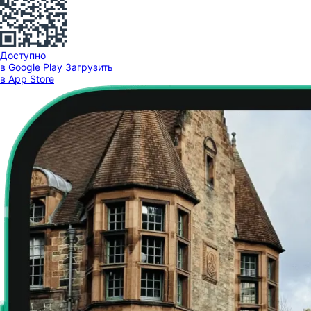
Доступно
в Google Play
Загрузить
в App Store