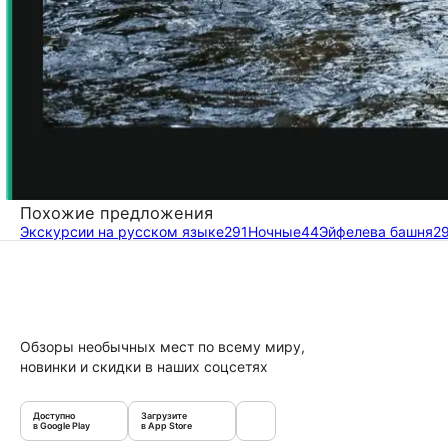
Похожие предложения
Экскурсии на русском языке
291
Ночные
44
Эйфелева башня
2
Обзоры необычных мест по всему миру,
новинки и скидки в наших соцсетях
Доступно
Загрузите
в Google Play
в App Store