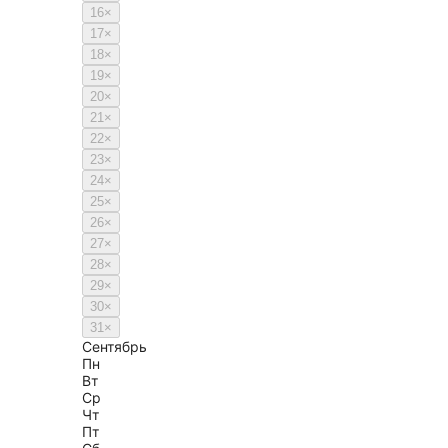
16
×
17
×
18
×
19
×
20
×
21
×
22
×
23
×
24
×
25
×
26
×
27
×
28
×
29
×
30
×
31
×
Сентябрь
Пн
Вт
Ср
Чт
Пт