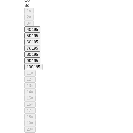
Сб
Вс
1
×
2
×
3
×
4
€ 195
5
€ 195
6
€ 195
7
€ 195
8
€ 195
9
€ 195
10
€ 195
11
×
12
×
13
×
14
×
15
×
16
×
17
×
18
×
19
×
20
×