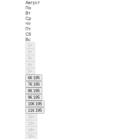
Август
Пн
Вт
Ср
Чт
Пт
Сб
Вс
1
×
2
×
3
×
4
×
5
×
6
€ 195
7
€ 195
8
€ 195
9
€ 195
10
€ 195
11
€ 195
12
×
13
×
14
×
15
×