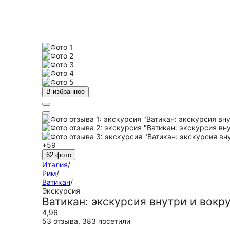
В избранное
+59
62 фото
Италия
/
Рим
/
Ватикан
/
Экскурсия
Ватикан: экскурсия внутри и вокр
4,96
53 отзыва
,
383 посетили