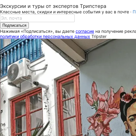
Экскурсии и туры от экспертов Трипстера
Классные места, скидки и интересные события у вас в почте ·
П
Подписаться
Нажимая «Подписаться», вы даете
согласие
на получение рекла
политики обработки персональных данных
Tripster