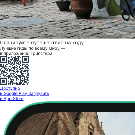
Планируйте путешествие на ходу
Лучшие гиды по всему миру —
в приложении Трипстера
Доступно
в Google Play
Загрузить
в App Store