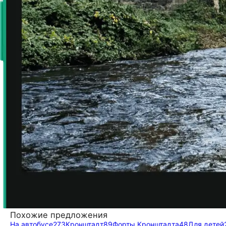
Похожие предложения
На автобусе
273
Кронштадт
89
Форты Кронштадта
48
Для детей