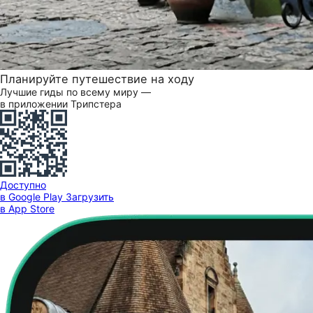
Планируйте путешествие на ходу
Лучшие гиды по всему миру —
в приложении Трипстера
Доступно
в Google Play
Загрузить
в App Store