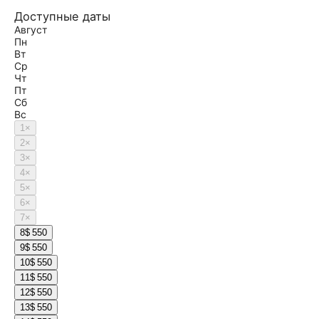
Доступные даты
Август
Пн
Вт
Ср
Чт
Пт
Сб
Вс
1
×
2
×
3
×
4
×
5
×
6
×
7
×
8
$ 550
9
$ 550
10
$ 550
11
$ 550
12
$ 550
13
$ 550