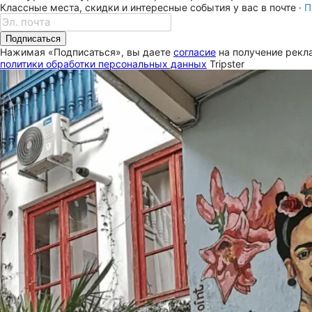
Классные места, скидки и интересные события у вас в почте ·
П
Подписаться
Нажимая «Подписаться», вы даете
согласие
на получение рекла
политики обработки персональных данных
Tripster