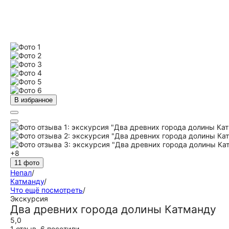
В избранное
+8
11 фото
Непал
/
Катманду
/
Что ещё посмотреть
/
Экскурсия
Два древних города долины Катманду
5,0
1 отзыв
,
6 посетили