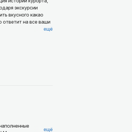
ция истории курорта,
годаря экскурсии
ить вкусного какао
о ответит на все ваши
ещё
 наполненные
ещё