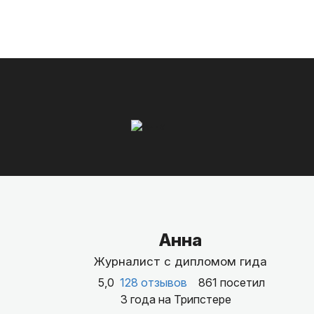
Анна
Журналист с дипломом гида
5,0
128 отзывов
861 посетил
3 года на Трипстере