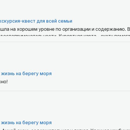
кскурсия-квест для всей семьи
ошла на хорошем уровне по организации и содержанию. В
достопримечательности. Курортная карта - скетч помог
ям это точно интересно и полезно. Приятный голос и ма
о Анна-красивая девушка:)) но кроме этих
моментов, Анна в приятной манере беседует с ребенком
 жизнь на берегу моря
но!
 жизнь на берегу моря