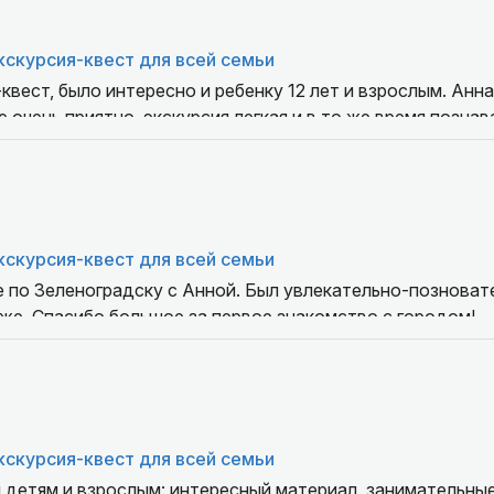
кскурсия-квест для всей семьи
квест, было интересно и ребенку 12 лет и взрослым. Анн
е очень приятно, экскурсия легкая и в то же время позна
и историю Зеленоградска и разгадывали квест. Мы в вос
кскурсия-квест для всей семьи
 по Зеленоградску с Анной. Был увлекательно-позновате
же. Спасибо большое за первое знакомство с городом!
кскурсия-квест для всей семьи
 детям и взрослым: интересный материал, занимательные