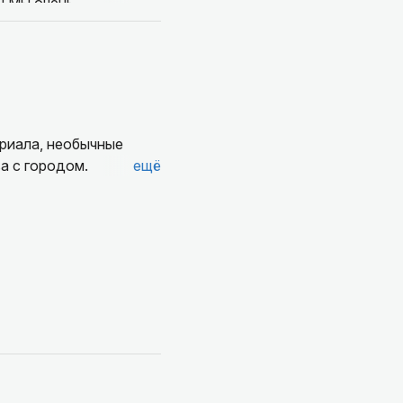
! Мы очень
риала, необычные
а с городом.
ещё