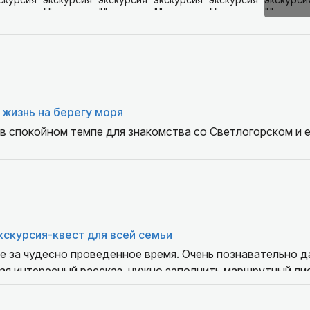
 жизнь на берегу моря
в спокойном темпе для знакомства со Светлогорском и е
кскурсия-квест для всей семьи
е за чудесно проведенное время. Очень познавательно д
ая интересный рассказ, нужно заполнить маршрутный лис
есчитать. Если вы в Зеленоградске с детьми, то прогулка