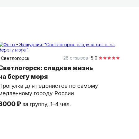
 надкусив спелый плод. Поверьте, в каждом
2,5 часа
пешком
индивидуальная
28 отзывов
5,0
Светлогорск
Светлогорск: сладкая жизнь
на берегу моря
Прогулка для гедонистов по самому
медленному городу России
8000 ₽
за группу, 1–4 чел.