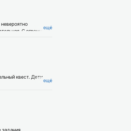
а невероятно
ещё
вательная. С огромным
торге!
льный квест. Дети
ещё
 задания,