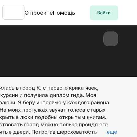
О проекте
Помощь
Войти
лась в город К. с первого крика чаек,
скурсии и получила диплом гида. Моя
раючи. Я беру интервью у каждого района.
На моих прогулках звучат голоса старых
акрытые люки подобны открытым книгам.
ствовать город можно только пройдя его
ытые двери. Потрогав шероховатость
ещё