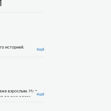
го историей.
ещё
аже взрослым. Ну а
ещё
т да еще и всех
 с Анной обязательна!