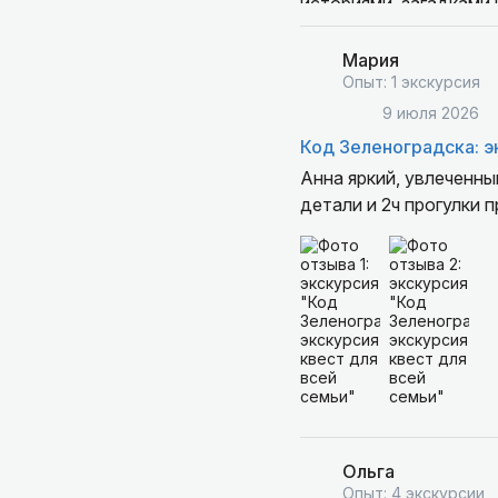
историями, загадками 
благодарны Анне за чу
Мария
Опыт: 1 экскурсия
9 июля 2026
Код Зеленоградска: э
Анна яркий, увлеченн
детали и 2ч прогулки 
Ольга
Опыт: 4 экскурсии