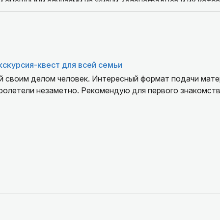
и смешными случаями из жизни Зеленоградцев и их котов
десный вечер.
кскурсия-квест для всей семьи
ый своим делом человек. Интересный формат подачи мате
пролетели незаметно. Рекомендую для первого знакомств