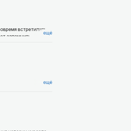
овремя встретились,
ещё
ает запомнить
нера общения,
 и подает
ещё