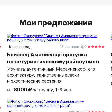
кирпича и плавные изгибы ограды. А может и
сезоне город будет разным на вкус! И...
Мои предложения
2,5 часа
пешком
индивидуальная
13 отзывов
5,0
Калининград
Близнец Амалиенау: прогулка
по нетуристическому району вилл
Изучить аутентичный Марауненхоф, его
архитектуру, таинственные люки
и экзотические растения
8000 ₽
от
за группу, 1–8 чел.
2 часа
пешком
индивидуальная