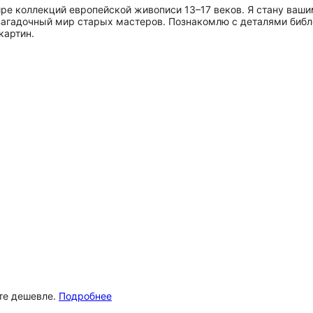
ире коллекций европейской живописи 13–17 веков. Я стану ваш
и загадочный мир старых мастеров. Познакомлю с деталями би
картин.
ёте дешевле.
Подробнее