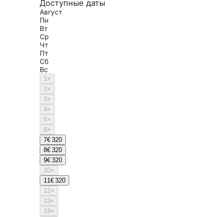
Доступные даты
Август
Пн
Вт
Ср
Чт
Пт
Сб
Вс
1
×
2
×
3
×
4
×
5
×
6
×
7
€ 320
8
€ 320
9
€ 320
10
×
11
€ 320
12
×
13
×
14
×