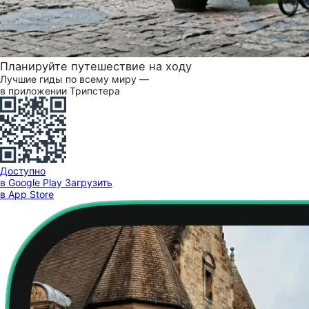
Планируйте путешествие на ходу
Лучшие гиды по всему миру —
в приложении Трипстера
Доступно
в Google Play
Загрузить
в App Store