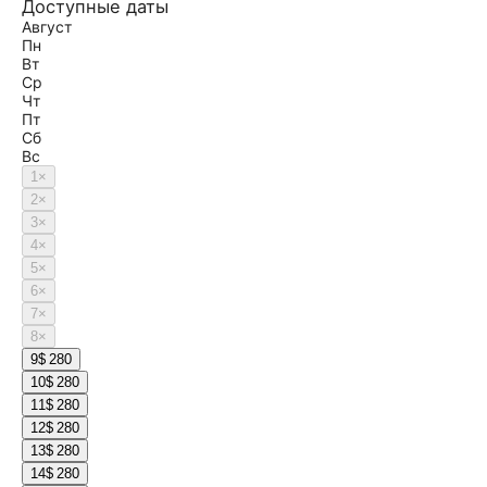
Доступные даты
Август
Пн
Вт
Ср
Чт
Пт
Сб
Вс
1
×
2
×
3
×
4
×
5
×
6
×
7
×
8
×
9
$ 280
10
$ 280
11
$ 280
12
$ 280
13
$ 280
14
$ 280