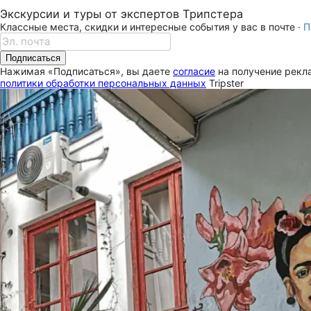
Экскурсии и туры от экспертов Трипстера
Классные места, скидки и интересные события у вас в почте ·
П
Подписаться
Нажимая «Подписаться», вы даете
согласие
на получение рекла
политики обработки персональных данных
Tripster