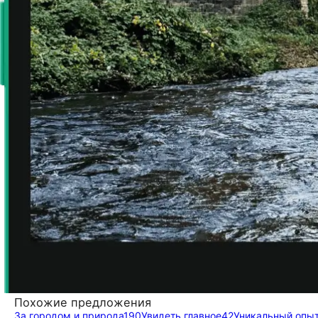
Похожие предложения
За городом и природа
190
Увидеть главное
42
Уникальный опы