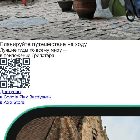
Планируйте путешествие на ходу
Лучшие гиды по всему миру —
в приложении Трипстера
Доступно
в Google Play
Загрузить
в App Store