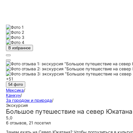
В избранное
+51
54 фото
Мексика
/
Канкун
/
За городом и природа
/
Экскурсия
Большое путешествие на север Юкатана
5,0
6 отзывов
,
21 посетил
Зачем ехать на Север Юкатана? Чтобы погрузиться в культу