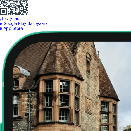
Доступно
в Google Play
Загрузить
в App Store