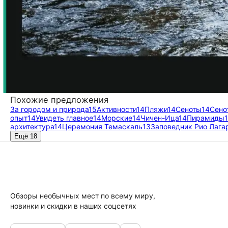
Похожие предложения
За городом и природа
15
Активности
14
Пляжи
14
Сеноты
14
Сено
опыт
14
Увидеть главное
14
Морские
14
Чичен-Ица
14
Пирамиды
архитектура
14
Церемония Темаскаль
13
Заповедник Рио Лага
Ещё 18
Обзоры необычных мест по всему миру,
новинки и скидки в наших соцсетях