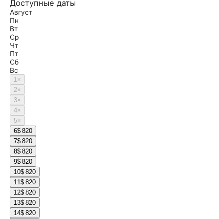
Доступные даты
Август
Пн
Вт
Ср
Чт
Пт
Сб
Вс
1
×
2
×
3
×
4
×
5
×
6
$ 820
7
$ 820
8
$ 820
9
$ 820
10
$ 820
11
$ 820
12
$ 820
13
$ 820
14
$ 820