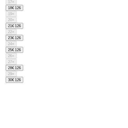
17
×
18
€ 126
19
×
20
×
21
€ 126
22
×
23
€ 126
24
×
25
€ 126
26
×
27
×
28
€ 126
29
×
30
€ 126