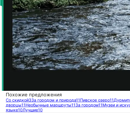
Похожие предложения
Со скидкой
3
За городом и природа
11
Пивское озеро
11
Дурмит
дворцы
11
Необычные маршруты
11
За городом
11
Музеи и иску
языке
10
Лучшие
10