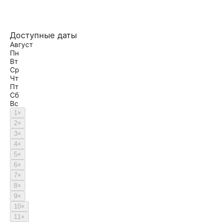
Доступные даты
Август
Пн
Вт
Ср
Чт
Пт
Сб
Вс
1
×
2
×
3
×
4
×
5
×
6
×
7
×
8
×
9
×
10
×
11
×