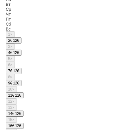
Вт
Ср
Чт
Пт
Сб
Вс
1
×
2
€ 126
3
×
4
€ 126
5
×
6
×
7
€ 126
8
×
9
€ 126
10
×
11
€ 126
12
×
13
×
14
€ 126
15
×
16
€ 126