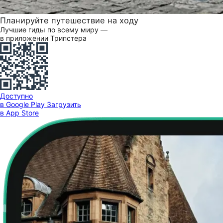
Планируйте путешествие на ходу
Лучшие гиды по всему миру —
в приложении Трипстера
Доступно
в Google Play
Загрузить
в App Store