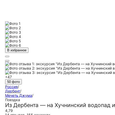
В избранное
+47
50 фото
Россия
/
Дербент
/
Мечеть Джума
/
Поездка
Из Дербента — на Хучнинский водопад и
4,79
14 отзывов
,
155 заказали