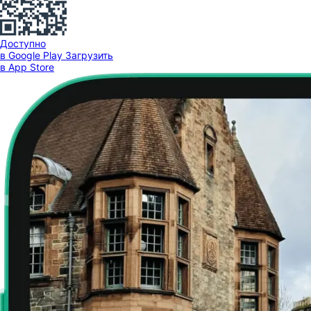
Доступно
в Google Play
Загрузить
в App Store