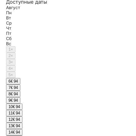
Доступные даты
Август
Пн
Вт
Ср
Чт
Пт
Сб
Вс
1
×
2
×
3
×
4
×
5
×
6
€ 94
7
€ 94
8
€ 94
9
€ 94
10
€ 94
11
€ 94
12
€ 94
13
€ 94
14
€ 94