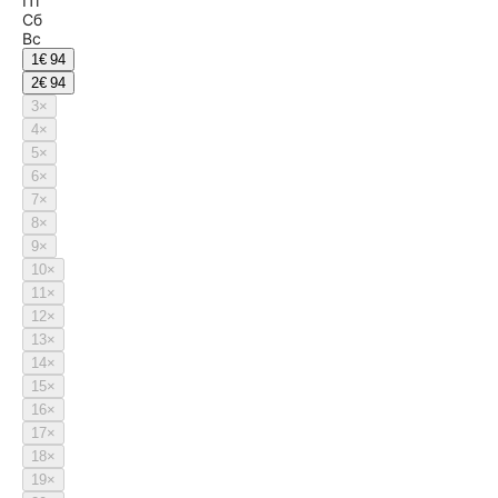
Пт
Сб
Вс
1
€ 94
2
€ 94
3
×
4
×
5
×
6
×
7
×
8
×
9
×
10
×
11
×
12
×
13
×
14
×
15
×
16
×
17
×
18
×
19
×