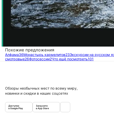
Похожие предложения
Алфама
36
Монастырь кармелитов
23
Экскурсии на русском я
смотровые
26
Фотосессии
2
Что ещё посмотреть
101
Обзоры необычных мест по всему миру,
новинки и скидки в наших соцсетях
Доступно
Загрузите
в Google Play
в App Store