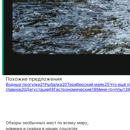
Похожие предложения
Водные прогулки
21
Рыбалка
20
Териберский маяк
25
Что ещё п
главное
20
Дегустации
18
Гастрономические
18
Мини-группы
13
Обзоры необычных мест по всему миру,
новинки и скидки в наших соцсетях