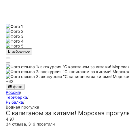
В избранное
+62
65 фото
Россия
/
Териберка
/
Рыбалка
/
Водная прогулка
С капитаном за китами! Морская прогул
4,97
34 отзыва
,
319 посетили