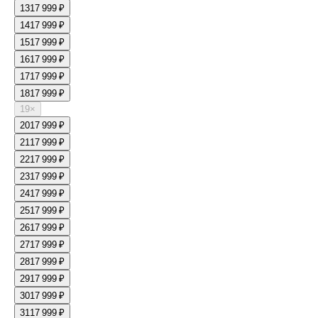
13
17 999 ₽
14
17 999 ₽
15
17 999 ₽
16
17 999 ₽
17
17 999 ₽
18
17 999 ₽
19
×
20
17 999 ₽
21
17 999 ₽
22
17 999 ₽
23
17 999 ₽
24
17 999 ₽
25
17 999 ₽
26
17 999 ₽
27
17 999 ₽
28
17 999 ₽
29
17 999 ₽
30
17 999 ₽
31
17 999 ₽