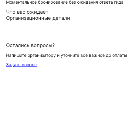
Моментальное бронирование без ожидания ответа гида
Что вас ожидает
Организационные детали
Остались вопросы?
Напишите организатору и уточните всё важное до оплаты
Задать вопрос