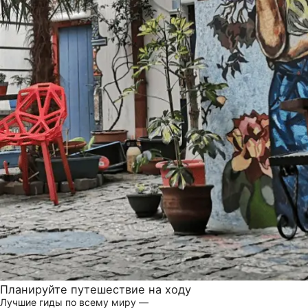
Планируйте путешествие на ходу
Лучшие гиды по всему миру —