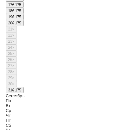
17
€ 175
18
€ 175
19
€ 175
20
€ 175
21
×
22
×
23
×
24
×
25
×
26
×
27
×
28
×
29
×
30
×
31
€ 175
Сентябрь
Пн
Вт
Ср
Чт
Пт
Сб