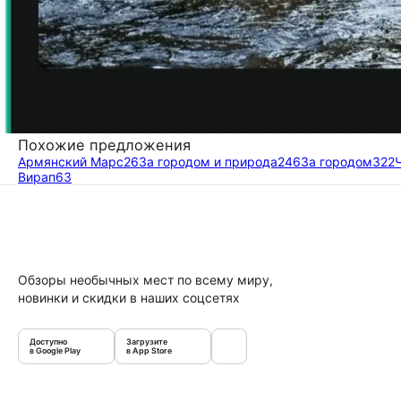
Похожие предложения
Армянский Марс
26
За городом и природа
246
За городом
322
Вирап
63
Обзоры необычных мест по всему миру,
новинки и скидки в наших соцсетях
Доступно
Загрузите
в Google Play
в App Store