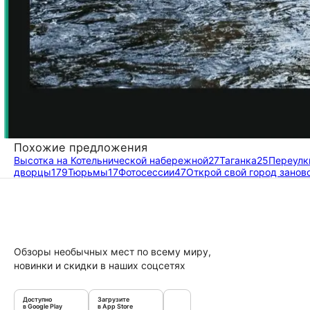
Похожие предложения
Высотка на Котельнической набережной
27
Таганка
25
Переулк
дворцы
179
Тюрьмы
17
Фотосессии
47
Открой свой город занов
Обзоры необычных мест по всему миру,
новинки и скидки в наших соцсетях
Доступно
Загрузите
в Google Play
в App Store