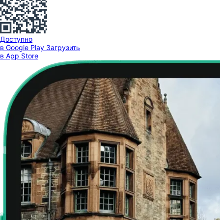
Доступно
в Google Play
Загрузить
в App Store