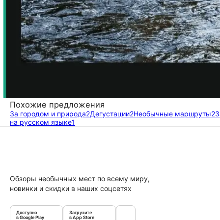
Похожие предложения
За городом и природа
2
Дегустации
2
Необычные маршруты
2
З
на русском языке
1
Обзоры необычных мест по всему миру,
новинки и скидки в наших соцсетях
Доступно
Загрузите
в Google Play
в App Store