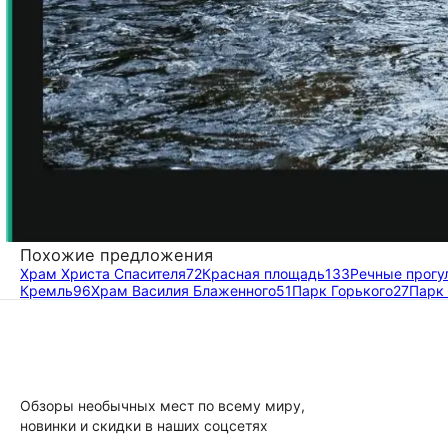
Похожие предложения
Храм Христа Спасителя
72
Красная площадь
133
Речные прогу
Кремль
96
Храм Василия Блаженного
51
Парк Горького
27
Парк
Обзоры необычных мест по всему миру,
новинки и скидки в наших соцсетях