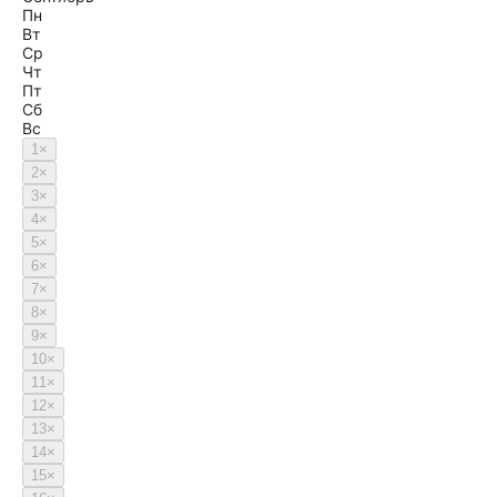
Пн
Вт
Ср
Чт
Пт
Сб
Вс
1
×
2
×
3
×
4
×
5
×
6
×
7
×
8
×
9
×
10
×
11
×
12
×
13
×
14
×
15
×