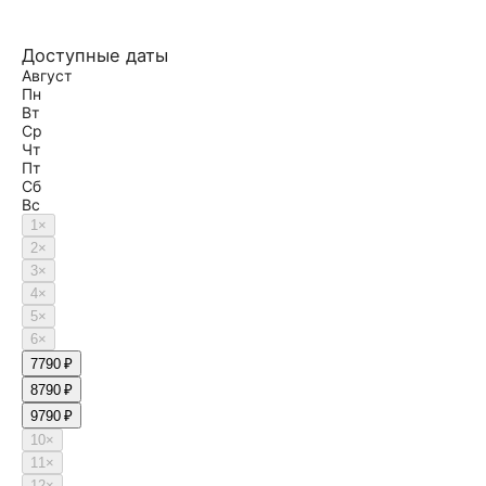
Доступные даты
Август
Пн
Вт
Ср
Чт
Пт
Сб
Вс
1
×
2
×
3
×
4
×
5
×
6
×
7
790 ₽
8
790 ₽
9
790 ₽
10
×
11
×
12
×