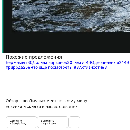
Похожие предложения
Бермамыт
36
Долина нарзанов
30
Гижгит
44
Однодневные
244
В
природа
259
Что ещё посмотреть
188
Активности
93
Обзоры необычных мест по всему миру,
новинки и скидки в наших соцсетях
Доступно
Загрузите
в Google Play
в App Store