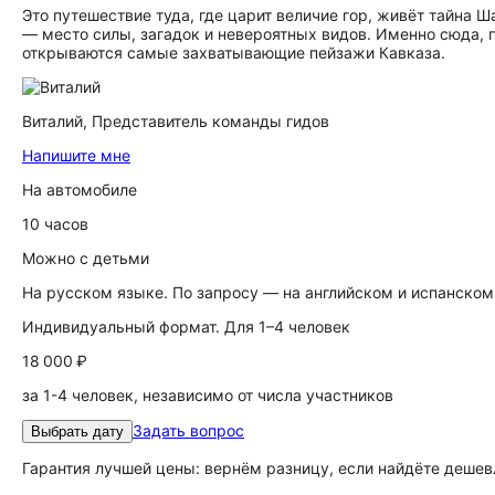
Это путешествие туда, где царит величие гор, живёт тайна
— место силы, загадок и невероятных видов. Именно сюда, п
открываются самые захватывающие пейзажи Кавказа.
Виталий,
Представитель команды гидов
Напишите мне
На автомобиле
10 часов
Можно с детьми
На русском языке. По запросу — на английском и испанском
Индивидуальный формат. Для 1–4 человек
18 000 ₽
за 1-4 человек, независимо от числа участников
Задать вопрос
Выбрать дату
Гарантия лучшей цены: вернём разницу, если найдёте дешев