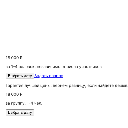
18 000 ₽
за 1-4 человек, независимо от числа участников
Задать вопрос
Выбрать дату
Гарантия лучшей цены: вернём разницу, если найдёте дешев
18 000 ₽
за группу, 1-4 чел.
Выбрать дату