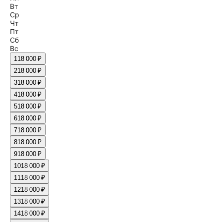
Вт
Ср
Чт
Пт
Сб
Вс
1
18 000 ₽
2
18 000 ₽
3
18 000 ₽
4
18 000 ₽
5
18 000 ₽
6
18 000 ₽
7
18 000 ₽
8
18 000 ₽
9
18 000 ₽
10
18 000 ₽
11
18 000 ₽
12
18 000 ₽
13
18 000 ₽
14
18 000 ₽