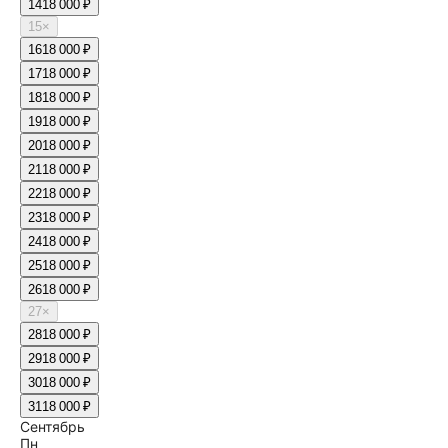
14
18 000 ₽
15
×
16
18 000 ₽
17
18 000 ₽
18
18 000 ₽
19
18 000 ₽
20
18 000 ₽
21
18 000 ₽
22
18 000 ₽
23
18 000 ₽
24
18 000 ₽
25
18 000 ₽
26
18 000 ₽
27
×
28
18 000 ₽
29
18 000 ₽
30
18 000 ₽
31
18 000 ₽
Сентябрь
Пн