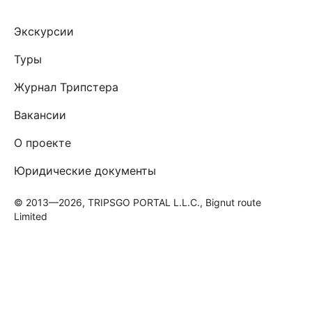
Экскурсии
Туры
Журнал Трипстера
Вакансии
О проекте
Юридические документы
© 2013—2026, TRIPSGO PORTAL L.L.C., Bignut route
Limited