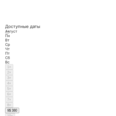
Доступные даты
Август
Пн
Вт
Ср
Чт
Пт
Сб
Вс
1
×
2
×
3
×
4
×
5
×
6
×
7
×
8
×
9
$ 380
10
×