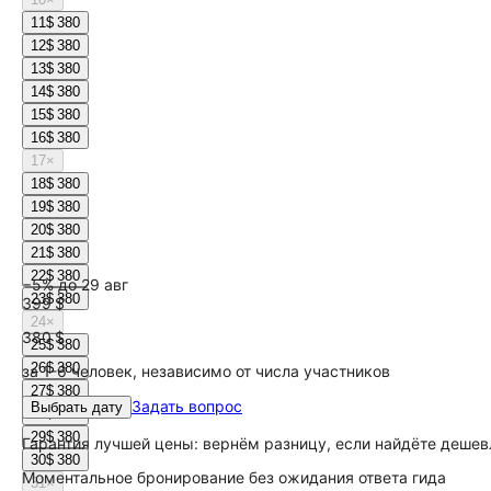
11
$ 380
12
$ 380
13
$ 380
14
$ 380
15
$ 380
16
$ 380
17
×
18
$ 380
19
$ 380
20
$ 380
21
$ 380
22
$ 380
−5% до 29 авг
23
$ 380
399 $
24
×
380 $
25
$ 380
26
$ 380
за 1-6 человек, независимо от числа участников
27
$ 380
Задать вопрос
Выбрать дату
28
$ 380
29
$ 380
Гарантия лучшей цены: вернём разницу, если найдёте дешев
30
$ 380
Моментальное бронирование без ожидания ответа гида
31
×