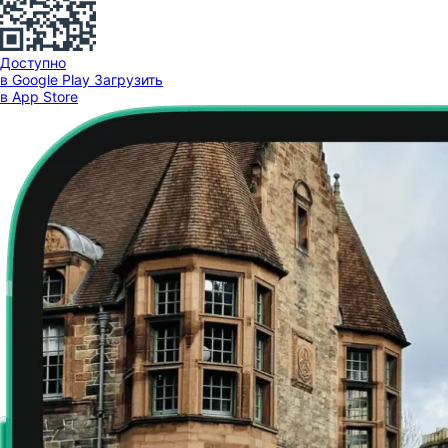
Доступно
в Google Play
Загрузить
в App Store