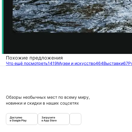
Похожие предложения
Что ещё посмотреть
1419
Музеи и искусство
464
Выставки
67
Р
Обзоры необычных мест по всему миру,
новинки и скидки в наших соцсетях
Доступно
Загрузите
в Google Play
в App Store