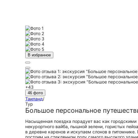
В избранное
+43
46 фото
Таиланд
/
Тур
Большое персональное путешестви
Насыщенная поездка порадует вас как городскими 
некурортного вайба, пышной зелени, гористых пей
в деревне каренов и искупаем слонов в питомнике.
постоим на стеклянном полу самого высокого здани