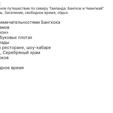
х
ль. Заселение, свободное время, отдых.
римечательностями Бангкока
рамов
нон»
мбуковых плотах
пады
 в ресторане, шоу-кабаре
и, Серебряный храм
рков
одное время