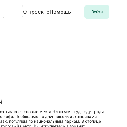
О проекте
Помощь
Войти
й
сетим все топовые места Чиангмая, куда едут ради
ного кофе. Пообщаемся с длинношеими женщинами
мах, погуляем по национальным паркам. В столице
торговый центр. Вы искупаетесь в горячих