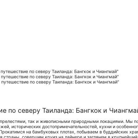
е по северу Таиланда: Бангкок и Чиангма
прелестями, так и живописными природными локациями. Мы по
зажей, исторических достопримечательностей, кухни и особен
 Прокатимся на бамбуковых плотах, побываем в буддийских хра
я страны, совершим круиз на лайнере и заглянем в крупнейший 