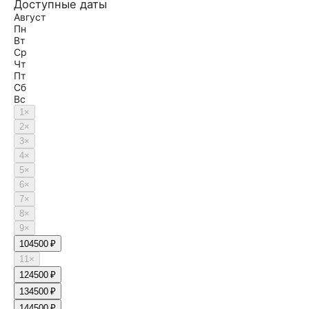
Доступные даты
Август
Пн
Вт
Ср
Чт
Пт
Сб
Вс
1
×
2
×
3
×
4
×
5
×
6
×
7
×
8
×
9
×
10
4500 ₽
11
×
12
4500 ₽
13
4500 ₽
14
4500 ₽