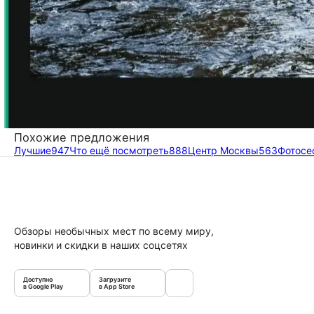
Похожие предложения
Лучшие
947
Что ещё посмотреть
888
Центр Москвы
563
Фотосе
Обзоры необычных мест по всему миру,
новинки и скидки в наших соцсетях
Доступно
Загрузите
в Google Play
в App Store