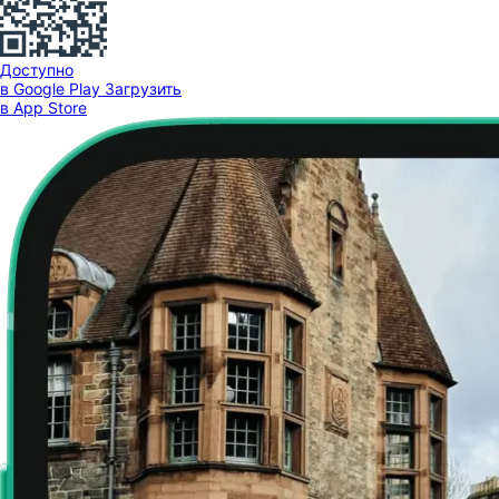
Доступно
в Google Play
Загрузить
в App Store