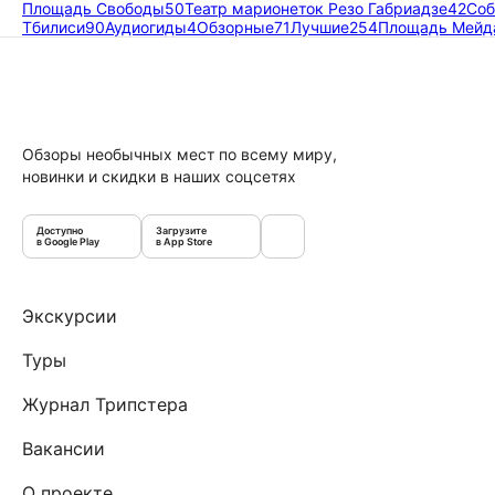
Площадь Свободы
50
Театр марионеток Резо Габриадзе
42
Соб
Тбилиси
90
Аудиогиды
4
Обзорные
71
Лучшие
254
Площадь Мейд
Обзоры необычных мест по всему миру,
новинки и скидки в наших соцсетях
Доступно
Загрузите
в Google Play
в App Store
Экскурсии
Туры
Журнал Трипстера
Вакансии
О проекте