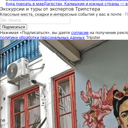
Куда поехать в мае
Дагестан, Калмыкия и южные страны — 
Экскурсии и туры от экспертов Трипстера
Классные места, скидки и интересные события у вас в почте ·
П
Подписаться
Нажимая «Подписаться», вы даете
согласие
на получение рекла
политики обработки персональных данных
Tripster