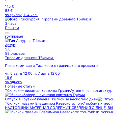
115 €
58 €
за группу, 1–4 чел.
3 часа
Пешком
групповая
Артур
5,0
59 отзывов
Тропами древнего Тбилиси
Познакомиться с Тифлисом в границах его прошлого
чт, 6 авг в 12:00
пт, 7 авг в 12:00
16 €
за одного
Полезные статьи
Тбилиси — визитная карточка Грузии
Аутентичная архитектур
Отпуск в Грузии
Изучаем Тбилиси за несколько дней
Тбилиси глазами Владимира Раевского: топ‑7 любимых мест
НА­СТО­Я­ЩИЙ МА­ТЕ­РИ­АЛ СО­ДЕР­ЖИТ СВЕ­ДЕ­НИЯ О ЛИ­ЦЕ, В