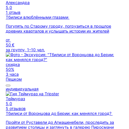
Александра
5,0
1 отзыв
Тбилиси влюблёнными глазами
Погулять по Cтарому городу, погрузиться в прошлое
древних кварталов и услышать истории их жителей
от
50 €
за группу, 1–10 чел.
скидка
50%
3 часа
Пешком
индивидуальная
Теймураз
5,0
5 отзывов
Тбилиси от Воронцова до Берии: как менялся город?
Пройти от Руставели до Агмашенебели, проследить за
развитием столицы и заглянуть в галерею Пиросмани