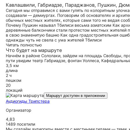
Кавлашвили, Габриадзе, Параджанов, Пушкин, Дюм
Сегодня мы отправимся с вами гулять по колоритным улочка
создавали — демиургах. Поговорим об основателях и архите
обычных местных жителях, которые сами того не ведая сооб
Почему Пушкин называл Тбилиси весьма азиатским Как архи
деревянные балкончики стали протестом местных жителей п
в свою знаменитую башню Как одна градостроительная ошиб
однажды чуть не свела с ума жителей Тбилиси
Читать полностью
Что будет на маршруте
Начнём в районе Сололаки, зайдем на площадь Свободы, про
пути увидим театр Габриадзе, фонтан Уоллеса, Кафедральны
3,5 км
длина
2 ч
пешком
20
локаций
Маршрут доступен в приложении
Аудиогиды Трипстера
Организатор
4,83
1489 посетили
Мы создаём аудиогиды вместе с местными гидами — теми, к