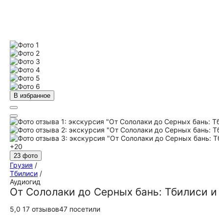
В избранное
+20
23 фото
Грузия
/
Тбилиси
/
Аудиогид
От Сололаки до Серных бань: Тбилиси и 
5,0
17 отзывов
47 посетили