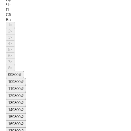
Чт
Пт
Сб
Вс
1
×
2
×
3
×
4
×
5
×
6
×
7
×
8
×
9
9800 ₽
10
9800 ₽
11
9800 ₽
12
9800 ₽
13
9800 ₽
14
9800 ₽
15
9800 ₽
16
9800 ₽
17
9800 ₽