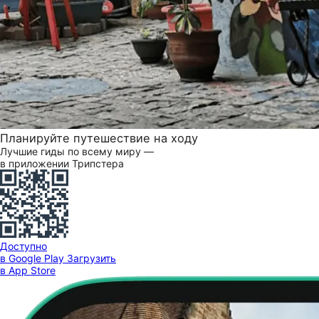
Планируйте путешествие на ходу
Лучшие гиды по всему миру —
в приложении Трипстера
Доступно
в Google Play
Загрузить
в App Store