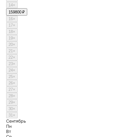
14
×
15
9800 ₽
16
×
17
×
18
×
19
×
20
×
21
×
22
×
23
×
24
×
25
×
26
×
27
×
28
×
29
×
30
×
31
×
Сентябрь
Пн
Вт
Ср