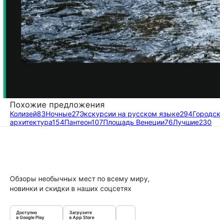
Похожие предложения
Колизей
83
Ночные
27
Экскурсии на русском языке
294
Городск
архитектура
154
Пантеон
107
Площадь Венеции
76
Лучшие
230
Обзоры необычных мест по всему миру,
новинки и скидки в наших соцсетях
Доступно
Загрузите
в Google Play
в App Store