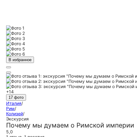
В избранное
+14
17 фото
Италия
/
Рим
/
Колизей
/
Экскурсия
Почему мы думаем о Римской империи
5,0
1 отзыв
,
1 посетил