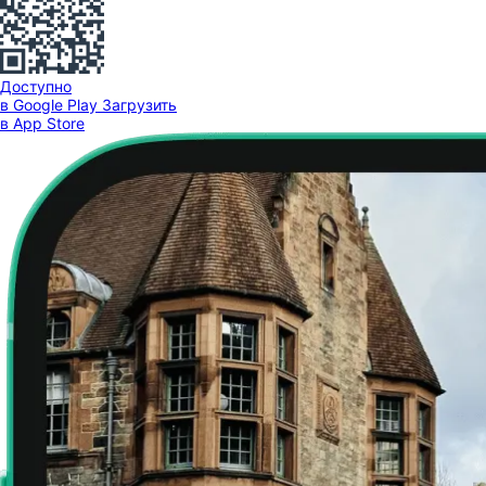
Доступно
в Google Play
Загрузить
в App Store