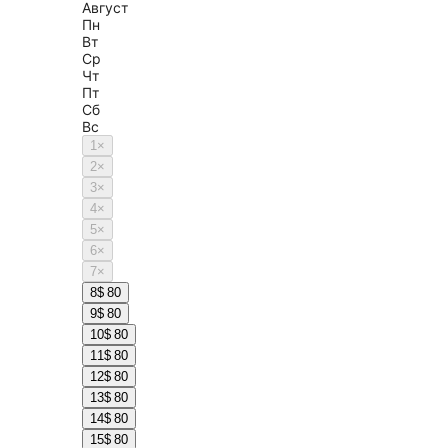
Август
Пн
Вт
Ср
Чт
Пт
Сб
Вс
1
×
2
×
3
×
4
×
5
×
6
×
7
×
8
$ 80
9
$ 80
10
$ 80
11
$ 80
12
$ 80
13
$ 80
14
$ 80
15
$ 80