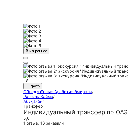
В избранное
+8
11 фото
Объединённые Арабские Эмираты
/
Рас-эль-Хайма
/
Абу-Даби
/
Трансфер
Индивидуальный трансфер по ОАЭ:
5,0
1 отзыв
,
16 заказали