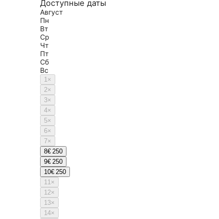
Доступные даты
Август
Пн
Вт
Ср
Чт
Пт
Сб
Вс
1
×
2
×
3
×
4
×
5
×
6
×
7
×
8
€ 250
9
€ 250
10
€ 250
11
×
12
×
13
×
14
×