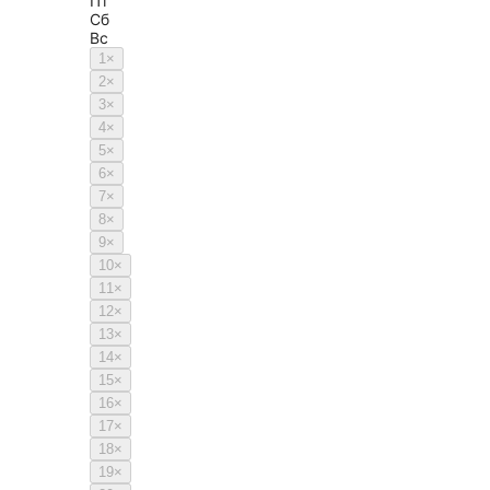
Пт
Сб
Вс
1
×
2
×
3
×
4
×
5
×
6
×
7
×
8
×
9
×
10
×
11
×
12
×
13
×
14
×
15
×
16
×
17
×
18
×
19
×