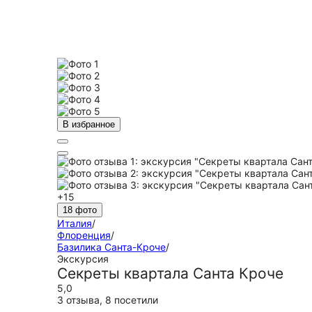
В избранное
+15
18 фото
Италия
/
Флоренция
/
Базилика Санта-Кроче
/
Экскурсия
Секреты квартала Санта Кроче
5,0
3 отзыва
,
8 посетили