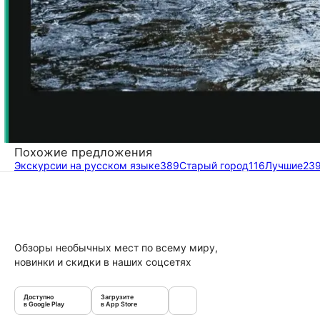
Похожие предложения
Экскурсии на русском языке
389
Старый город
116
Лучшие
23
Обзоры необычных мест по всему миру,
новинки и скидки в наших соцсетях
Доступно
Загрузите
в Google Play
в App Store