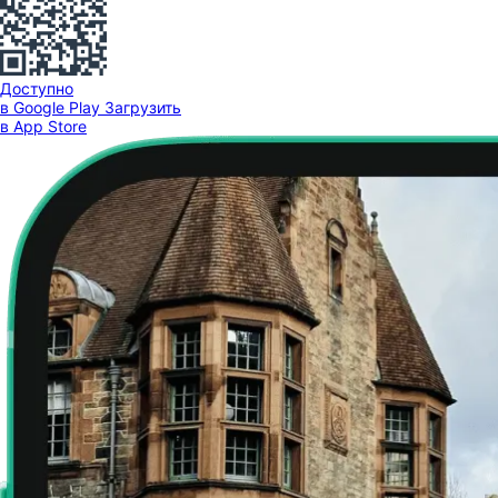
Доступно
в Google Play
Загрузить
в App Store