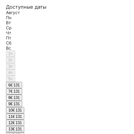
Доступные даты
Август
Пн
Вт
Ср
Чт
Пт
Сб
Вс
1
×
2
×
3
×
4
×
5
×
6
€ 131
7
€ 131
8
€ 131
9
€ 131
10
€ 131
11
€ 131
12
€ 131
13
€ 131