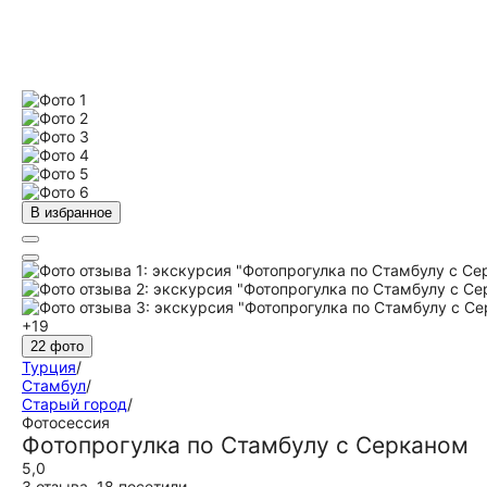
В избранное
+19
22 фото
Турция
/
Стамбул
/
Старый город
/
Фотосессия
Фотопрогулка по Стамбулу с Серканом
5,0
3 отзыва
,
18 посетили